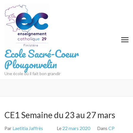
Aller
au
contenu
(Pressez
Entrée)
Ecole Sacré-Coeur
Plougonvelin
Une école où il fait bon grandir
CE1 Semaine du 23 au 27 mars
Par
Laetitia Jaffrès
Le
22 mars 2020
Dans
CP