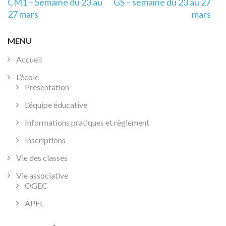
Navigation
CM1 – Semaine du 23 au
GS – semaine du 23 au 27
de
27 mars
mars
l’article
MENU
Accueil
L’école
Présentation
L’équipe éducative
Informations pratiques et règlement
Inscriptions
Vie des classes
Vie associative
OGEC
APEL