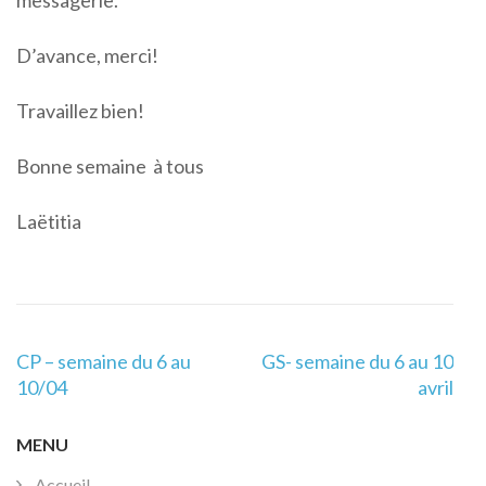
messagerie.
D’avance, merci!
Travaillez bien!
Bonne semaine à tous
Laëtitia
Navigation
CP – semaine du 6 au
GS- semaine du 6 au 10
de
10/04
avril
l’article
MENU
Accueil