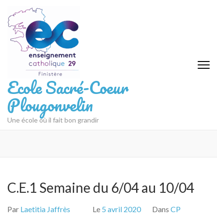
Aller
au
contenu
(Pressez
Entrée)
Ecole Sacré-Coeur
Plougonvelin
Une école où il fait bon grandir
C.E.1 Semaine du 6/04 au 10/04
Par
Laetitia Jaffrès
Le
5 avril 2020
Dans
CP