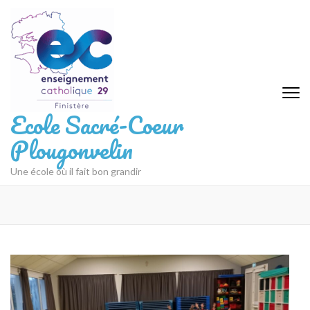
Aller
au
contenu
(Pressez
Entrée)
Ecole Sacré-Coeur
Plougonvelin
Une école où il fait bon grandir