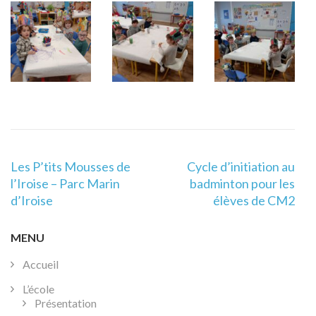
Navigation
Les P’tits Mousses de
Cycle d’initiation au
de
l’Iroise – Parc Marin
badminton pour les
l’article
d’Iroise
élèves de CM2
MENU
Accueil
L’école
Présentation