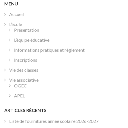
l’article
MENU
Accueil
L’école
Présentation
L’équipe éducative
Informations pratiques et règlement
Inscriptions
Vie des classes
Vie associative
OGEC
APEL
ARTICLES RÉCENTS
Liste de fournitures année scolaire 2026-2027