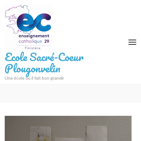
Aller
au
contenu
(Pressez
Entrée)
Ecole Sacré-Coeur
Plougonvelin
Une école où il fait bon grandir