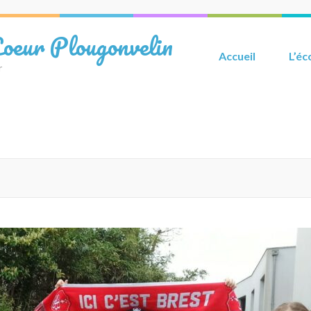
Coeur Plougonvelin
Accueil
L’éc
r