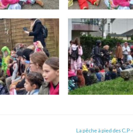
La pêche à pied des C.P -