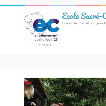
Aller
au
Ecole Sacré-
contenu
(Pressez
Une école où il fait bon grandi
Entrée)