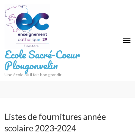
Aller
au
contenu
(Pressez
Entrée)
Ecole Sacré-Coeur
Plougonvelin
Une école où il fait bon grandir
Listes de fournitures année
scolaire 2023-2024