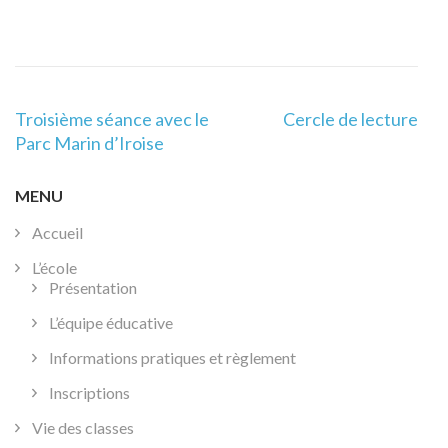
Navigation
Troisième séance avec le
Cercle de lecture
de
Parc Marin d’Iroise
l’article
MENU
Accueil
L’école
Présentation
L’équipe éducative
Informations pratiques et règlement
Inscriptions
Vie des classes