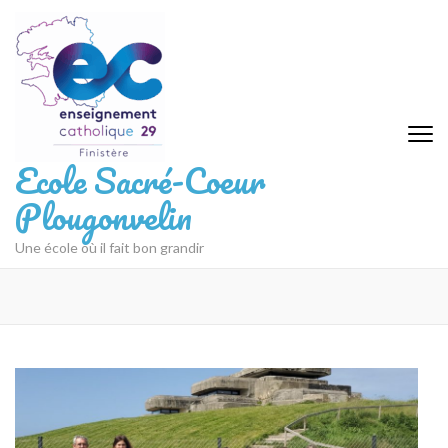
Aller
au
contenu
(Pressez
Entrée)
Ecole Sacré-Coeur
Plougonvelin
Une école où il fait bon grandir