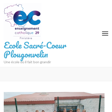
Aller
au
contenu
(Pressez
Entrée)
Ecole Sacré-Coeur
Plougonvelin
Une école où il fait bon grandir