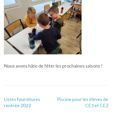
Nous avons hâte de fêter les prochaines saisons !
Navigation
Listes fournitures
Piscine pour les élèves de
de
rentrée 2022
CE1 et CE2
l’article