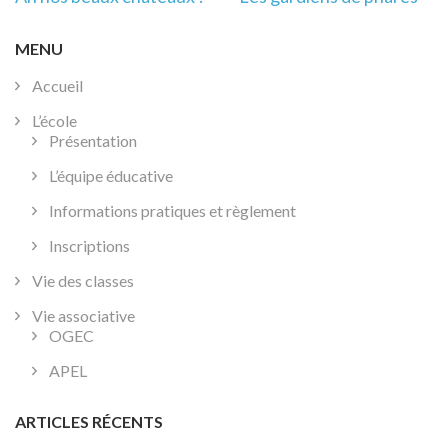
de
l’article
MENU
Accueil
L’école
Présentation
L’équipe éducative
Informations pratiques et règlement
Inscriptions
Vie des classes
Vie associative
OGEC
APEL
ARTICLES RÉCENTS