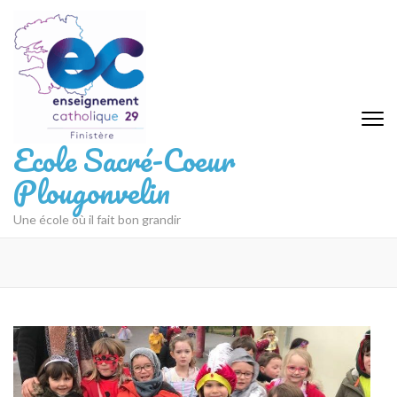
Aller
au
contenu
(Pressez
Entrée)
Ecole Sacré-Coeur
Plougonvelin
Une école où il fait bon grandir