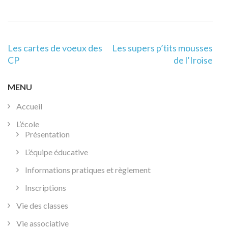
Navigation
Les cartes de voeux des
Les supers p’tits mousses
de
CP
de l’Iroise
l’article
MENU
Accueil
L’école
Présentation
L’équipe éducative
Informations pratiques et règlement
Inscriptions
Vie des classes
Vie associative