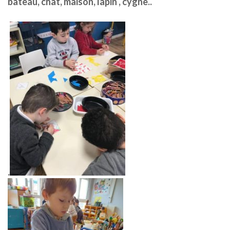
bateau, chat, maison, lapin , cygne..
.