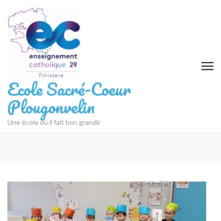
Aller
au
contenu
(Pressez
Entrée)
Ecole Sacré-Coeur
Plougonvelin
Une école où il fait bon grandir