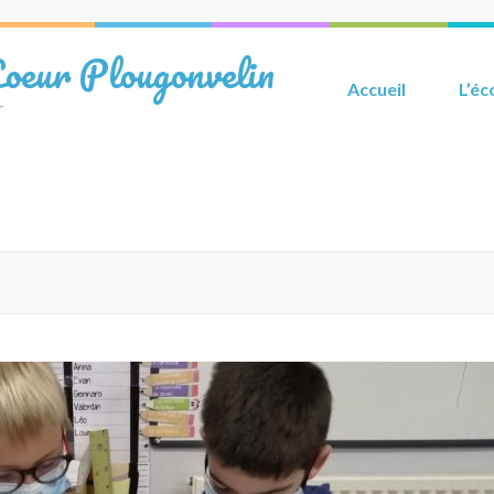
Coeur Plougonvelin
Accueil
L’éc
r