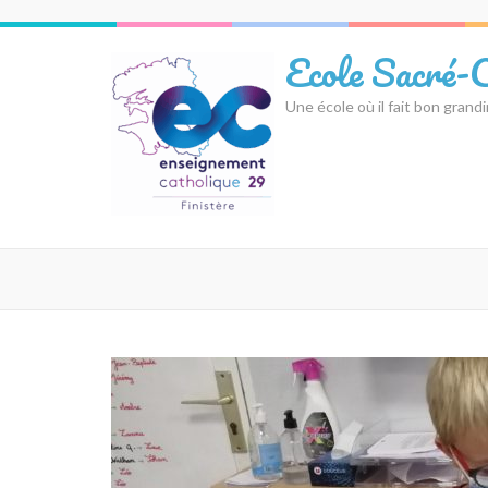
Aller
au
Ecole Sacré-
contenu
(Pressez
Une école où il fait bon grandi
Entrée)