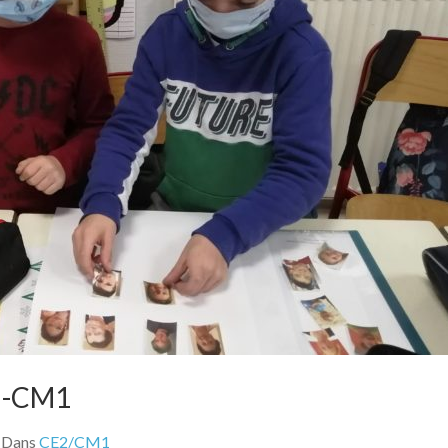
E2-CM1
Dans
CE2/CM1