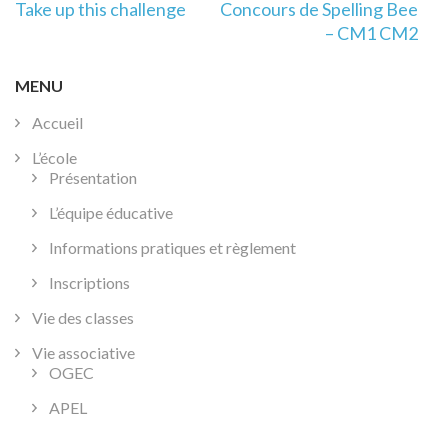
Navigation
Take up this challenge
Concours de Spelling Bee
de
– CM1 CM2
l’article
MENU
Accueil
L’école
Présentation
L’équipe éducative
Informations pratiques et règlement
Inscriptions
Vie des classes
Vie associative
OGEC
APEL