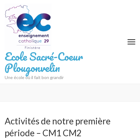
Aller
au
contenu
(Pressez
Entrée)
Ecole Sacré-Coeur
Plougonvelin
Une école où il fait bon grandir
Activités de notre première
période – CM1 CM2