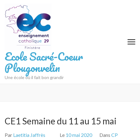
Aller
au
contenu
(Pressez
Entrée)
Ecole Sacré-Coeur
Plougonvelin
Une école où il fait bon grandir
CE1 Semaine du 11 au 15 mai
Par
Laetitia Jaffrès
Le
10 mai 2020
Dans
CP