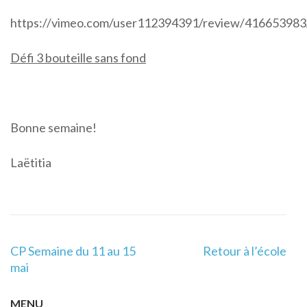
https://vimeo.com/user112394391/review/41665398
Défi 3 bouteille sans fond
Bonne semaine!
Laëtitia
Navigation
CP Semaine du 11 au 15
Retour à l’école
de
mai
l’article
MENU