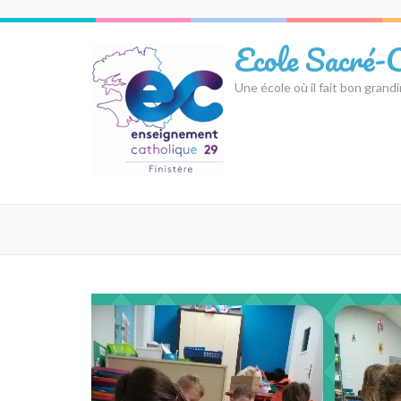
Aller
au
Ecole Sacré-
contenu
(Pressez
Une école où il fait bon grandi
Entrée)