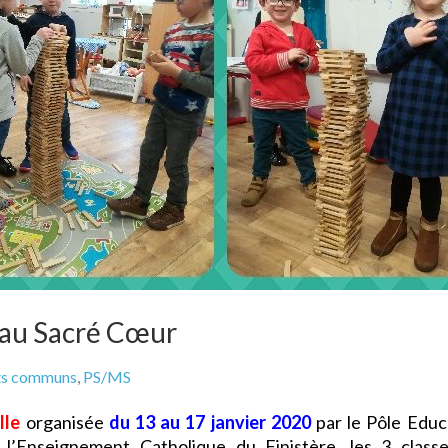
 au Sacré Cœur
ts communs
,
PS/MS
lle
organisée
du 13 au 17 janvier 2020
par le Pôle Educ
 l’Enseignement Catholique du Finistère
,
les 3 class