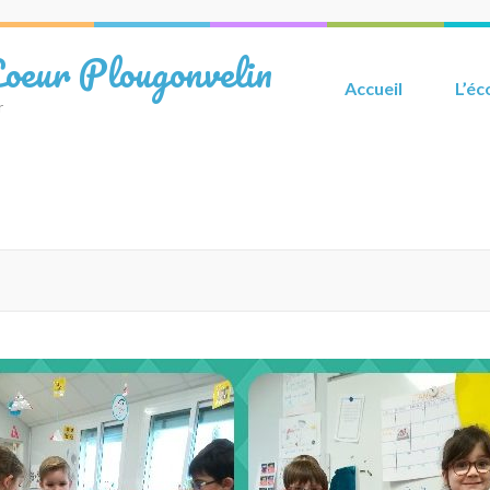
Coeur Plougonvelin
Accueil
L’éc
r