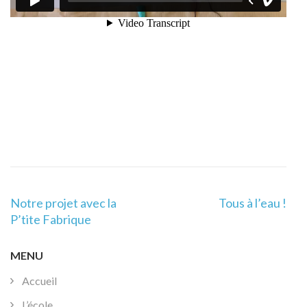
Navigation
Notre projet avec la
Tous à l’eau !
de
P’tite Fabrique
l’article
MENU
Accueil
L’école