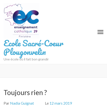
Aller
au
contenu
(Pressez
Entrée)
Ecole Sacré-Coeur
Plougonvelin
Une école où il fait bon grandir
Toujours rien ?
Par
Nadia Guignat
Le
12 mars 2019