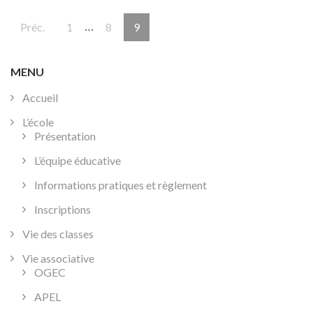
Pagination
…
Page
Page
Page
Préc.
1
8
9
des
publications
MENU
Accueil
L’école
Présentation
L’équipe éducative
Informations pratiques et règlement
Inscriptions
Vie des classes
Vie associative
OGEC
APEL