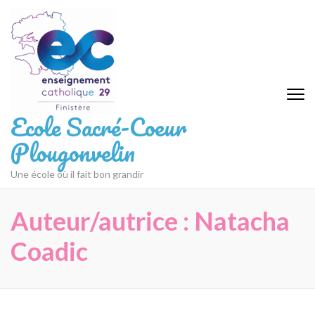
Aller
au
contenu
(Pressez
Entrée)
Ecole Sacré-Coeur
Plougonvelin
Une école où il fait bon grandir
Auteur/autrice :
Natacha
Coadic