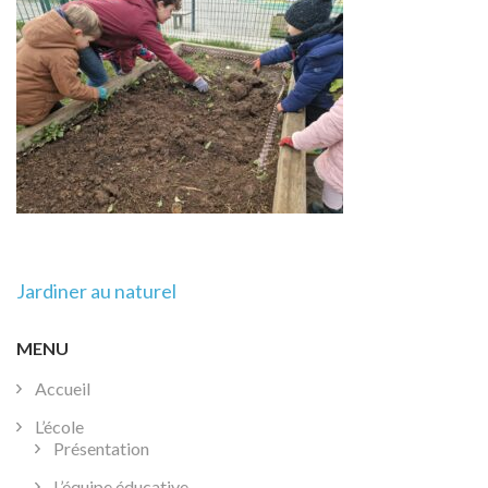
Navigation
Jardiner au naturel
de
l’article
MENU
Accueil
L’école
Présentation
L’équipe éducative