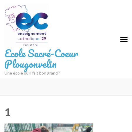
Aller
au
contenu
(Pressez
Entrée)
Ecole Sacré-Coeur
Plougonvelin
Une école où il fait bon grandir
1