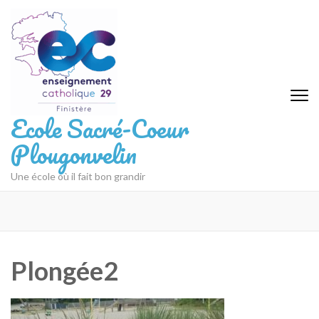
Aller
au
contenu
(Pressez
Entrée)
Ecole Sacré-Coeur
Plougonvelin
Une école où il fait bon grandir
Plongée2