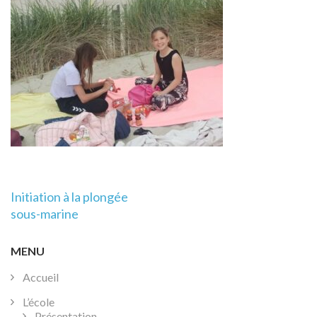
Navigation
Initiation à la plongée
de
sous-marine
l’article
MENU
Accueil
L’école
Présentation