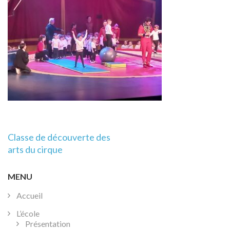
Navigation
Classe de découverte des
de
arts du cirque
l’article
MENU
Accueil
L’école
Présentation