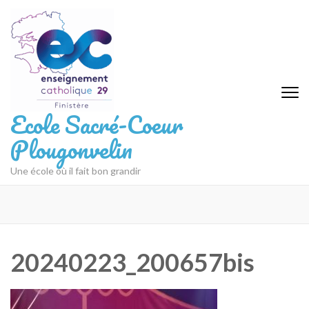
Aller
au
contenu
(Pressez
Entrée)
Ecole Sacré-Coeur
Plougonvelin
Une école où il fait bon grandir
20240223_200657bis